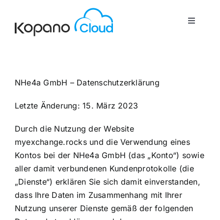
Zum
Inhalt
Toggle
springen
Navigati
Start
NHe4a GmbH – Datenschutzerklärung
Über uns
Letzte Änderung: 15. März 2023
Funktionen
Durch die Nutzung der Website
myexchange.rocks und die Verwendung eines
Kontos bei der NHe4a GmbH (das „Konto“) sowie
Dienstleistungen
aller damit verbundenen Kundenprotokolle (die
„Dienste“) erklären Sie sich damit einverstanden,
Kontakt
dass Ihre Daten im Zusammenhang mit Ihrer
Nutzung unserer Dienste gemäß der folgenden